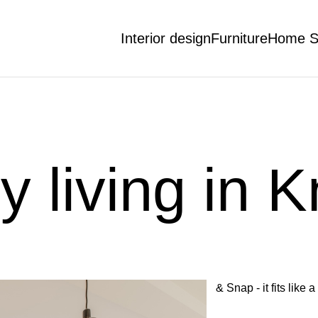
Interior design
Furniture
Home S
y living in 
& Snap - it fits like a