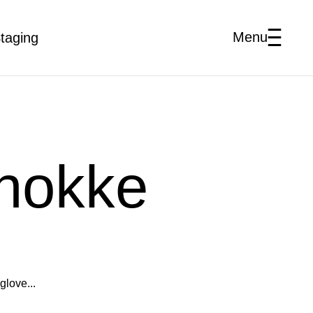
Menu
taging
Knokke
 glove...