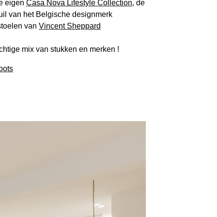
ze eigen
Casa Nova Lifestyle Collection
, de
euil van het Belgische designmerk
stoelen van
Vincent Sheppard
chtige mix van stukken en merken !
oots