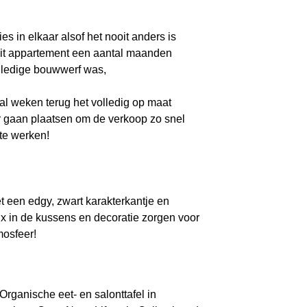
es in elkaar alsof het nooit anders is
dit appartement een aantal maanden
lledige bouwwerf was,
al weken terug het volledig op maat
r gaan plaatsen om de verkoop zo snel
te werken!
t een edgy, zwart karakterkantje en
x in de kussens en decoratie zorgen voor
mosfeer!
rganische eet- en salonttafel in