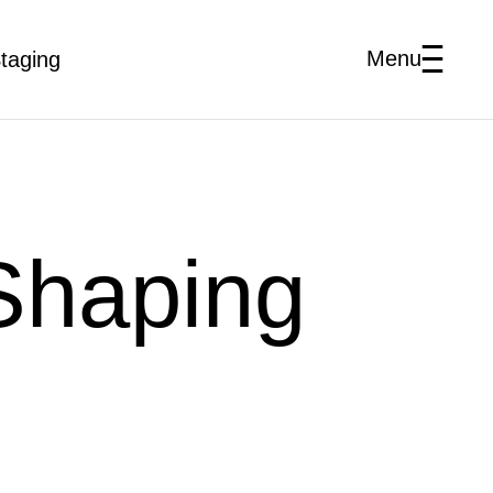
Menu
taging
Shaping