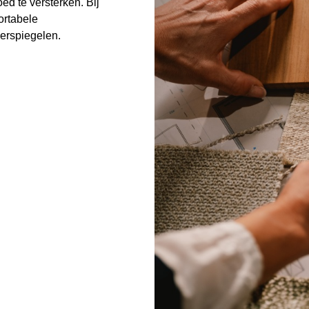
ed te versterken. Bij
ortabele
erspiegelen.