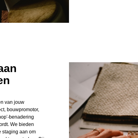
aan
en
ren van jouw
ect, bouwpromotor,
-shop'-benadering
wordt. We bieden
e staging aan om